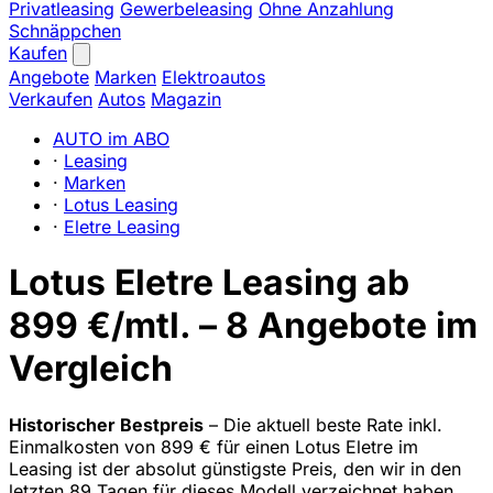
Privatleasing
Gewerbeleasing
Ohne Anzahlung
Schnäppchen
Kaufen
Angebote
Marken
Elektroautos
Verkaufen
Autos
Magazin
AUTO im ABO
·
Leasing
·
Marken
·
Lotus Leasing
·
Eletre Leasing
Lotus Eletre Leasing ab
899 €/mtl. – 8 Angebote im
Vergleich
Historischer Bestpreis
– Die aktuell beste Rate inkl.
Einmalkosten von 899 € für einen Lotus Eletre im
Leasing ist der absolut günstigste Preis, den wir in den
letzten 89 Tagen für dieses Modell verzeichnet haben.