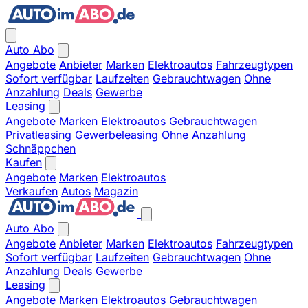
Auto Abo
Angebote
Anbieter
Marken
Elektroautos
Fahrzeugtypen
Sofort verfügbar
Laufzeiten
Gebrauchtwagen
Ohne
Anzahlung
Deals
Gewerbe
Leasing
Angebote
Marken
Elektroautos
Gebrauchtwagen
Privatleasing
Gewerbeleasing
Ohne Anzahlung
Schnäppchen
Kaufen
Angebote
Marken
Elektroautos
Verkaufen
Autos
Magazin
Auto Abo
Angebote
Anbieter
Marken
Elektroautos
Fahrzeugtypen
Sofort verfügbar
Laufzeiten
Gebrauchtwagen
Ohne
Anzahlung
Deals
Gewerbe
Leasing
Angebote
Marken
Elektroautos
Gebrauchtwagen