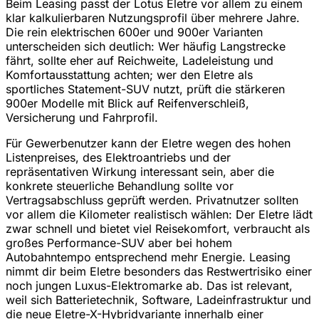
Beim Leasing passt der Lotus Eletre vor allem zu einem
klar kalkulierbaren Nutzungsprofil über mehrere Jahre.
Die rein elektrischen 600er und 900er Varianten
unterscheiden sich deutlich: Wer häufig Langstrecke
fährt, sollte eher auf Reichweite, Ladeleistung und
Komfortausstattung achten; wer den Eletre als
sportliches Statement-SUV nutzt, prüft die stärkeren
900er Modelle mit Blick auf Reifenverschleiß,
Versicherung und Fahrprofil.
Für Gewerbenutzer kann der Eletre wegen des hohen
Listenpreises, des Elektroantriebs und der
repräsentativen Wirkung interessant sein, aber die
konkrete steuerliche Behandlung sollte vor
Vertragsabschluss geprüft werden. Privatnutzer sollten
vor allem die Kilometer realistisch wählen: Der Eletre lädt
zwar schnell und bietet viel Reisekomfort, verbraucht als
großes Performance-SUV aber bei hohem
Autobahntempo entsprechend mehr Energie. Leasing
nimmt dir beim Eletre besonders das Restwertrisiko einer
noch jungen Luxus-Elektromarke ab. Das ist relevant,
weil sich Batterietechnik, Software, Ladeinfrastruktur und
die neue Eletre-X-Hybridvariante innerhalb einer