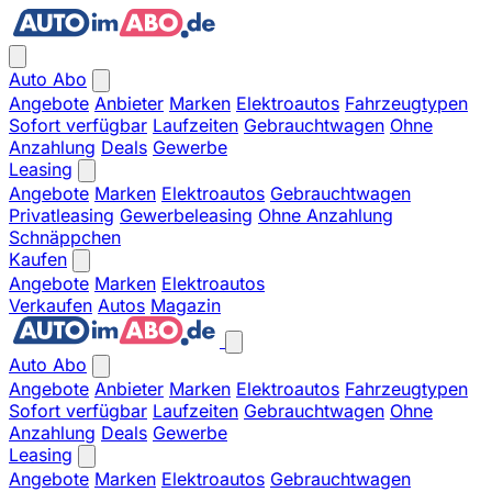
Auto Abo
Angebote
Anbieter
Marken
Elektroautos
Fahrzeugtypen
Sofort verfügbar
Laufzeiten
Gebrauchtwagen
Ohne
Anzahlung
Deals
Gewerbe
Leasing
Angebote
Marken
Elektroautos
Gebrauchtwagen
Privatleasing
Gewerbeleasing
Ohne Anzahlung
Schnäppchen
Kaufen
Angebote
Marken
Elektroautos
Verkaufen
Autos
Magazin
Auto Abo
Angebote
Anbieter
Marken
Elektroautos
Fahrzeugtypen
Sofort verfügbar
Laufzeiten
Gebrauchtwagen
Ohne
Anzahlung
Deals
Gewerbe
Leasing
Angebote
Marken
Elektroautos
Gebrauchtwagen