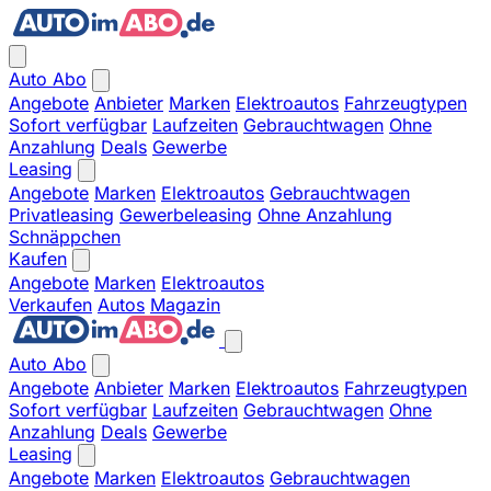
Auto Abo
Angebote
Anbieter
Marken
Elektroautos
Fahrzeugtypen
Sofort verfügbar
Laufzeiten
Gebrauchtwagen
Ohne
Anzahlung
Deals
Gewerbe
Leasing
Angebote
Marken
Elektroautos
Gebrauchtwagen
Privatleasing
Gewerbeleasing
Ohne Anzahlung
Schnäppchen
Kaufen
Angebote
Marken
Elektroautos
Verkaufen
Autos
Magazin
Auto Abo
Angebote
Anbieter
Marken
Elektroautos
Fahrzeugtypen
Sofort verfügbar
Laufzeiten
Gebrauchtwagen
Ohne
Anzahlung
Deals
Gewerbe
Leasing
Angebote
Marken
Elektroautos
Gebrauchtwagen