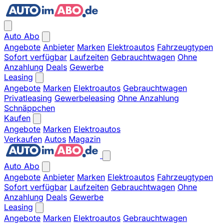
Auto Abo
Angebote
Anbieter
Marken
Elektroautos
Fahrzeugtypen
Sofort verfügbar
Laufzeiten
Gebrauchtwagen
Ohne
Anzahlung
Deals
Gewerbe
Leasing
Angebote
Marken
Elektroautos
Gebrauchtwagen
Privatleasing
Gewerbeleasing
Ohne Anzahlung
Schnäppchen
Kaufen
Angebote
Marken
Elektroautos
Verkaufen
Autos
Magazin
Auto Abo
Angebote
Anbieter
Marken
Elektroautos
Fahrzeugtypen
Sofort verfügbar
Laufzeiten
Gebrauchtwagen
Ohne
Anzahlung
Deals
Gewerbe
Leasing
Angebote
Marken
Elektroautos
Gebrauchtwagen