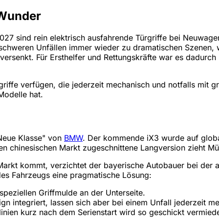
-Wunder
7 sind rein elektrisch ausfahrende Türgriffe bei Neuwagen 
i schweren Unfällen immer wieder zu dramatischen Szenen, 
ie versenkt. Für Ersthelfer und Rettungskräfte war es dadur
iffe verfügen, die jederzeit mechanisch und notfalls mit g
odelle hat.
"Neue Klasse" von
BMW
. Der kommende iX3 wurde auf global
 den chinesischen Markt zugeschnittene Langversion zieht Mün
rkt kommt, verzichtet der bayerische Autobauer bei der a
 des Fahrzeugs eine pragmatische Lösung:
 speziellen Griffmulde an der Unterseite.
ign integriert, lassen sich aber bei einem Unfall jederzeit m
linien kurz nach dem Serienstart wird so geschickt vermied