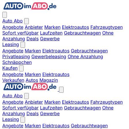
Auto Abo
Angebote
Anbieter
Marken
Elektroautos
Fahrzeugtypen
Sofort verfügbar
Laufzeiten
Gebrauchtwagen
Ohne
Anzahlung
Deals
Gewerbe
Leasing
Angebote
Marken
Elektroautos
Gebrauchtwagen
Privatleasing
Gewerbeleasing
Ohne Anzahlung
Schnäppchen
Kaufen
Angebote
Marken
Elektroautos
Verkaufen
Autos
Magazin
Auto Abo
Angebote
Anbieter
Marken
Elektroautos
Fahrzeugtypen
Sofort verfügbar
Laufzeiten
Gebrauchtwagen
Ohne
Anzahlung
Deals
Gewerbe
Leasing
Angebote
Marken
Elektroautos
Gebrauchtwagen