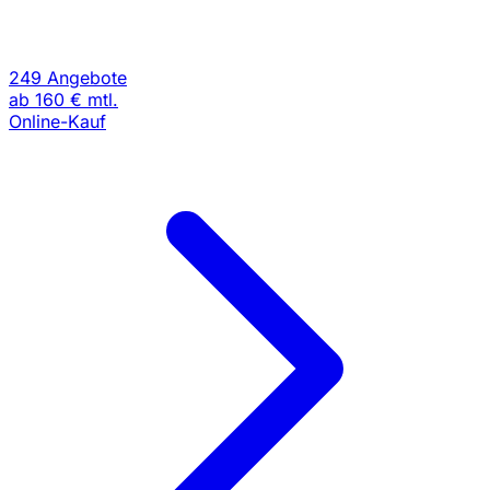
249 Angebote
ab
160 €
mtl.
Online-Kauf