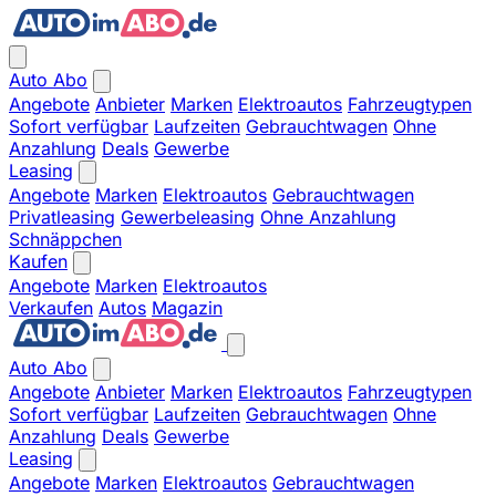
Auto Abo
Angebote
Anbieter
Marken
Elektroautos
Fahrzeugtypen
Sofort verfügbar
Laufzeiten
Gebrauchtwagen
Ohne
Anzahlung
Deals
Gewerbe
Leasing
Angebote
Marken
Elektroautos
Gebrauchtwagen
Privatleasing
Gewerbeleasing
Ohne Anzahlung
Schnäppchen
Kaufen
Angebote
Marken
Elektroautos
Verkaufen
Autos
Magazin
Auto Abo
Angebote
Anbieter
Marken
Elektroautos
Fahrzeugtypen
Sofort verfügbar
Laufzeiten
Gebrauchtwagen
Ohne
Anzahlung
Deals
Gewerbe
Leasing
Angebote
Marken
Elektroautos
Gebrauchtwagen