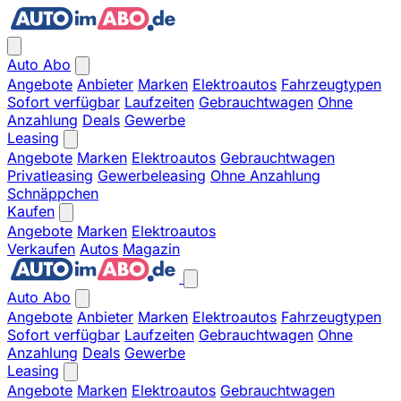
Auto Abo
Angebote
Anbieter
Marken
Elektroautos
Fahrzeugtypen
Sofort verfügbar
Laufzeiten
Gebrauchtwagen
Ohne
Anzahlung
Deals
Gewerbe
Leasing
Angebote
Marken
Elektroautos
Gebrauchtwagen
Privatleasing
Gewerbeleasing
Ohne Anzahlung
Schnäppchen
Kaufen
Angebote
Marken
Elektroautos
Verkaufen
Autos
Magazin
Auto Abo
Angebote
Anbieter
Marken
Elektroautos
Fahrzeugtypen
Sofort verfügbar
Laufzeiten
Gebrauchtwagen
Ohne
Anzahlung
Deals
Gewerbe
Leasing
Angebote
Marken
Elektroautos
Gebrauchtwagen