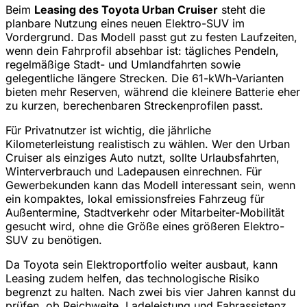
Beim
Leasing des Toyota Urban Cruiser
steht die
planbare Nutzung eines neuen Elektro-SUV im
Vordergrund. Das Modell passt gut zu festen Laufzeiten,
wenn dein Fahrprofil absehbar ist: tägliches Pendeln,
regelmäßige Stadt- und Umlandfahrten sowie
gelegentliche längere Strecken. Die 61-kWh-Varianten
bieten mehr Reserven, während die kleinere Batterie eher
zu kurzen, berechenbaren Streckenprofilen passt.
Für Privatnutzer ist wichtig, die jährliche
Kilometerleistung realistisch zu wählen. Wer den Urban
Cruiser als einziges Auto nutzt, sollte Urlaubsfahrten,
Winterverbrauch und Ladepausen einrechnen. Für
Gewerbekunden kann das Modell interessant sein, wenn
ein kompaktes, lokal emissionsfreies Fahrzeug für
Außentermine, Stadtverkehr oder Mitarbeiter-Mobilität
gesucht wird, ohne die Größe eines größeren Elektro-
SUV zu benötigen.
Da Toyota sein Elektroportfolio weiter ausbaut, kann
Leasing zudem helfen, das technologische Risiko
begrenzt zu halten. Nach zwei bis vier Jahren kannst du
prüfen, ob Reichweite, Ladeleistung und Fahrassistenz