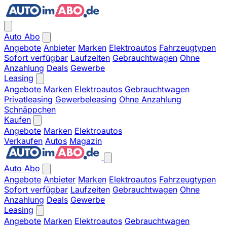
Auto Abo
Angebote
Anbieter
Marken
Elektroautos
Fahrzeugtypen
Sofort verfügbar
Laufzeiten
Gebrauchtwagen
Ohne
Anzahlung
Deals
Gewerbe
Leasing
Angebote
Marken
Elektroautos
Gebrauchtwagen
Privatleasing
Gewerbeleasing
Ohne Anzahlung
Schnäppchen
Kaufen
Angebote
Marken
Elektroautos
Verkaufen
Autos
Magazin
Auto Abo
Angebote
Anbieter
Marken
Elektroautos
Fahrzeugtypen
Sofort verfügbar
Laufzeiten
Gebrauchtwagen
Ohne
Anzahlung
Deals
Gewerbe
Leasing
Angebote
Marken
Elektroautos
Gebrauchtwagen