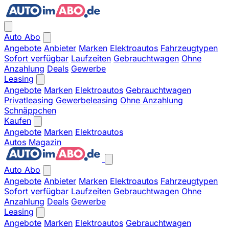
Auto Abo
Angebote
Anbieter
Marken
Elektroautos
Fahrzeugtypen
Sofort verfügbar
Laufzeiten
Gebrauchtwagen
Ohne
Anzahlung
Deals
Gewerbe
Leasing
Angebote
Marken
Elektroautos
Gebrauchtwagen
Privatleasing
Gewerbeleasing
Ohne Anzahlung
Schnäppchen
Kaufen
Angebote
Marken
Elektroautos
Autos
Magazin
Auto Abo
Angebote
Anbieter
Marken
Elektroautos
Fahrzeugtypen
Sofort verfügbar
Laufzeiten
Gebrauchtwagen
Ohne
Anzahlung
Deals
Gewerbe
Leasing
Angebote
Marken
Elektroautos
Gebrauchtwagen