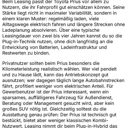
Beim Leasing passt der Toyota Prius vor allem zu
Nutzern, die ihr Fahrprofil gut einschätzen können. Seine
Stärke liegt nicht in maximaler Variabilität, sondern in
einem klaren Muster: regelmäßig laden, viele
Alltagswege elektrisch fahren und längere Strecken ohne
Ladeplanung absolvieren. Über eine typische
Leasingdauer von zwei bis vier Jahren kannst du so die
Plug-in-Technik nutzen, ohne dich langfristig an die
Entwicklung von Batterien, Ladeinfrastruktur und
Restwerten zu binden.
Privatnutzer sollten beim Prius besonders die
Kilometerleistung realistisch wählen. Wer viel pendelt
und zu Hause lädt, kann das Antriebskonzept gut
ausnutzen; wer dagegen täglich lange Autobahnstrecken
fährt, profitiert weniger vom elektrischen Anteil. Für
Gewerbenutzer ist der Prius interessant, wenn ein
sparsames, auffälligeres Fahrzeug für Außendienst,
Beratung oder Management gesucht wird, aber kein
großes SUV nötig ist. Gleichzeitig solltest du die
Ausstattung genau prüfen: Der Prius ist technisch gut
bestückt, bietet aber weniger klassischen Kombi-
Nutzwert. Leasing nimmt dir beim Plug-in-Hybrid das