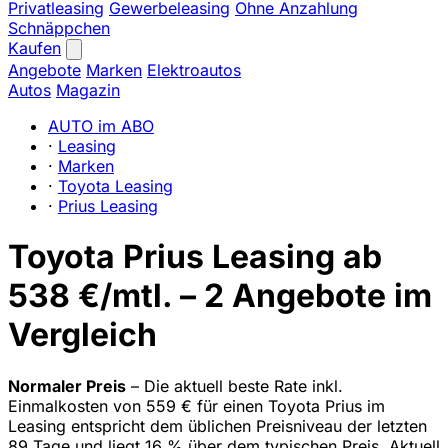
Privatleasing
Gewerbeleasing
Ohne Anzahlung
Schnäppchen
Kaufen
Angebote
Marken
Elektroautos
Autos
Magazin
AUTO im ABO
·
Leasing
·
Marken
·
Toyota Leasing
·
Prius Leasing
Toyota Prius Leasing ab
538 €/mtl. – 2 Angebote im
Vergleich
Normaler Preis
– Die aktuell beste Rate inkl.
Einmalkosten von 559 € für einen Toyota Prius im
Leasing entspricht dem üblichen Preisniveau der letzten
89 Tage und liegt 16 % über dem typischen Preis. Aktuell