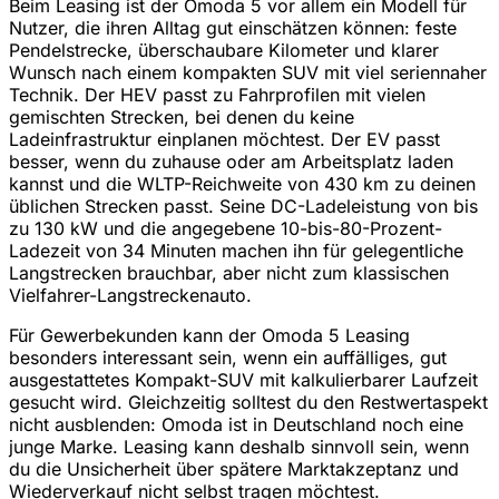
Beim Leasing ist der Omoda 5 vor allem ein Modell für
Nutzer, die ihren Alltag gut einschätzen können: feste
Pendelstrecke, überschaubare Kilometer und klarer
Wunsch nach einem kompakten SUV mit viel seriennaher
Technik. Der HEV passt zu Fahrprofilen mit vielen
gemischten Strecken, bei denen du keine
Ladeinfrastruktur einplanen möchtest. Der EV passt
besser, wenn du zuhause oder am Arbeitsplatz laden
kannst und die WLTP-Reichweite von 430 km zu deinen
üblichen Strecken passt. Seine DC-Ladeleistung von bis
zu 130 kW und die angegebene 10-bis-80-Prozent-
Ladezeit von 34 Minuten machen ihn für gelegentliche
Langstrecken brauchbar, aber nicht zum klassischen
Vielfahrer-Langstreckenauto.
Für Gewerbekunden kann der Omoda 5 Leasing
besonders interessant sein, wenn ein auffälliges, gut
ausgestattetes Kompakt-SUV mit kalkulierbarer Laufzeit
gesucht wird. Gleichzeitig solltest du den Restwertaspekt
nicht ausblenden: Omoda ist in Deutschland noch eine
junge Marke. Leasing kann deshalb sinnvoll sein, wenn
du die Unsicherheit über spätere Marktakzeptanz und
Wiederverkauf nicht selbst tragen möchtest.