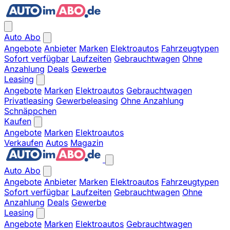
Auto Abo
Angebote
Anbieter
Marken
Elektroautos
Fahrzeugtypen
Sofort verfügbar
Laufzeiten
Gebrauchtwagen
Ohne
Anzahlung
Deals
Gewerbe
Leasing
Angebote
Marken
Elektroautos
Gebrauchtwagen
Privatleasing
Gewerbeleasing
Ohne Anzahlung
Schnäppchen
Kaufen
Angebote
Marken
Elektroautos
Verkaufen
Autos
Magazin
Auto Abo
Angebote
Anbieter
Marken
Elektroautos
Fahrzeugtypen
Sofort verfügbar
Laufzeiten
Gebrauchtwagen
Ohne
Anzahlung
Deals
Gewerbe
Leasing
Angebote
Marken
Elektroautos
Gebrauchtwagen