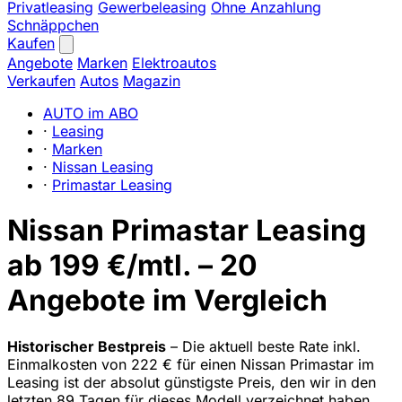
Privatleasing
Gewerbeleasing
Ohne Anzahlung
Schnäppchen
Kaufen
Angebote
Marken
Elektroautos
Verkaufen
Autos
Magazin
AUTO im ABO
·
Leasing
·
Marken
·
Nissan Leasing
·
Primastar Leasing
Nissan Primastar Leasing
ab 199 €/mtl. – 20
Angebote im Vergleich
Historischer Bestpreis
– Die aktuell beste Rate inkl.
Einmalkosten von 222 € für einen Nissan Primastar im
Leasing ist der absolut günstigste Preis, den wir in den
letzten 89 Tagen für dieses Modell verzeichnet haben.