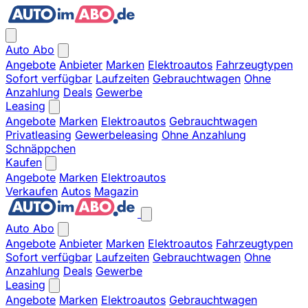
Auto Abo
Angebote
Anbieter
Marken
Elektroautos
Fahrzeugtypen
Sofort verfügbar
Laufzeiten
Gebrauchtwagen
Ohne
Anzahlung
Deals
Gewerbe
Leasing
Angebote
Marken
Elektroautos
Gebrauchtwagen
Privatleasing
Gewerbeleasing
Ohne Anzahlung
Schnäppchen
Kaufen
Angebote
Marken
Elektroautos
Verkaufen
Autos
Magazin
Auto Abo
Angebote
Anbieter
Marken
Elektroautos
Fahrzeugtypen
Sofort verfügbar
Laufzeiten
Gebrauchtwagen
Ohne
Anzahlung
Deals
Gewerbe
Leasing
Angebote
Marken
Elektroautos
Gebrauchtwagen