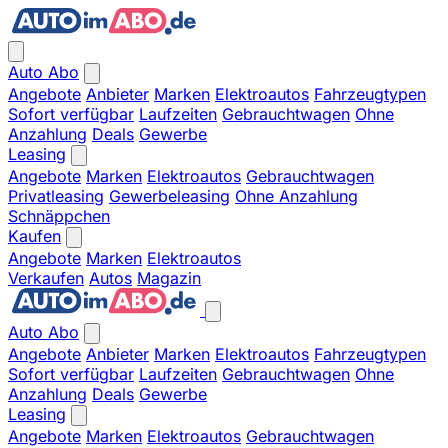
Auto Abo
Angebote
Anbieter
Marken
Elektroautos
Fahrzeugtypen
Sofort verfügbar
Laufzeiten
Gebrauchtwagen
Ohne
Anzahlung
Deals
Gewerbe
Leasing
Angebote
Marken
Elektroautos
Gebrauchtwagen
Privatleasing
Gewerbeleasing
Ohne Anzahlung
Schnäppchen
Kaufen
Angebote
Marken
Elektroautos
Verkaufen
Autos
Magazin
Auto Abo
Angebote
Anbieter
Marken
Elektroautos
Fahrzeugtypen
Sofort verfügbar
Laufzeiten
Gebrauchtwagen
Ohne
Anzahlung
Deals
Gewerbe
Leasing
Angebote
Marken
Elektroautos
Gebrauchtwagen