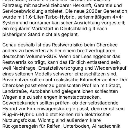
Fahrzeug mit nachvollziehbarer Herkunft, Garantie und
Serviceabwicklung anbietet. Die neue 2026er Generation
wurde mit 1,6-Liter-Turbo-Hybrid, serienmäßigem 4x4-
System und nordamerikanischer Ausrichtung vorgestellt;
ein regulärer Marktstart in Deutschland gilt nach
bisherigem Stand nicht als geplant.
Genau deshalb ist das Restwertrisiko beim Cherokee
anders zu bewerten als bei einem breit verfügbaren
deutschen Volumen-SUV. Wenn der Leasinggeber das
Restwertrisiko trägt, kann das für dich entlastend sein,
weil Nachfrage, Ersatzteilversorgung und Wiederverkauf
eines seltenen Modells schwerer einzuschätzen sind.
Privatnutzer sollten auf realistische Kilometer achten: Der
Cherokee passt eher zu gemischten Profilen mit Stadt,
Landstraße, Autobahn und gelegentlichen schlechten
Wegen als zu sehr engen Innenstadtstrecken.
Gewerbekunden sollten prüfen, ob der selbstladende
Hybrid zur Firmenwagenstrategie passt, denn er ist kein
Plug-in-Hybrid und bietet keinen rein elektrischen
Nutzungsfokus. Wichtig sind außerdem klare
Rückgaberegeln für Reifen, Unterboden, Allradtechnik