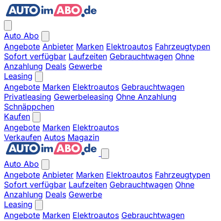
Auto Abo
Angebote
Anbieter
Marken
Elektroautos
Fahrzeugtypen
Sofort verfügbar
Laufzeiten
Gebrauchtwagen
Ohne
Anzahlung
Deals
Gewerbe
Leasing
Angebote
Marken
Elektroautos
Gebrauchtwagen
Privatleasing
Gewerbeleasing
Ohne Anzahlung
Schnäppchen
Kaufen
Angebote
Marken
Elektroautos
Verkaufen
Autos
Magazin
Auto Abo
Angebote
Anbieter
Marken
Elektroautos
Fahrzeugtypen
Sofort verfügbar
Laufzeiten
Gebrauchtwagen
Ohne
Anzahlung
Deals
Gewerbe
Leasing
Angebote
Marken
Elektroautos
Gebrauchtwagen