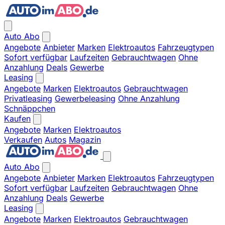
Auto Abo
Angebote
Anbieter
Marken
Elektroautos
Fahrzeugtypen
Sofort verfügbar
Laufzeiten
Gebrauchtwagen
Ohne
Anzahlung
Deals
Gewerbe
Leasing
Angebote
Marken
Elektroautos
Gebrauchtwagen
Privatleasing
Gewerbeleasing
Ohne Anzahlung
Schnäppchen
Kaufen
Angebote
Marken
Elektroautos
Verkaufen
Autos
Magazin
Auto Abo
Angebote
Anbieter
Marken
Elektroautos
Fahrzeugtypen
Sofort verfügbar
Laufzeiten
Gebrauchtwagen
Ohne
Anzahlung
Deals
Gewerbe
Leasing
Angebote
Marken
Elektroautos
Gebrauchtwagen