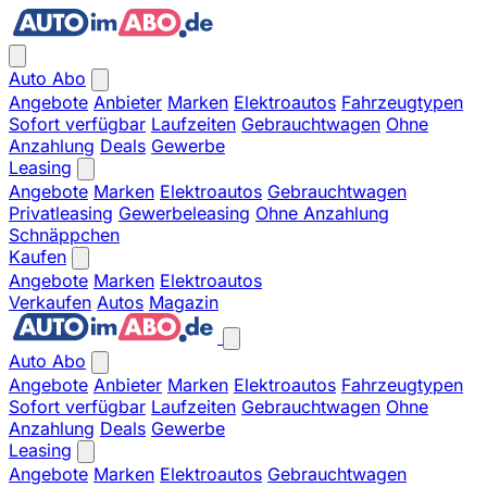
Auto Abo
Angebote
Anbieter
Marken
Elektroautos
Fahrzeugtypen
Sofort verfügbar
Laufzeiten
Gebrauchtwagen
Ohne
Anzahlung
Deals
Gewerbe
Leasing
Angebote
Marken
Elektroautos
Gebrauchtwagen
Privatleasing
Gewerbeleasing
Ohne Anzahlung
Schnäppchen
Kaufen
Angebote
Marken
Elektroautos
Verkaufen
Autos
Magazin
Auto Abo
Angebote
Anbieter
Marken
Elektroautos
Fahrzeugtypen
Sofort verfügbar
Laufzeiten
Gebrauchtwagen
Ohne
Anzahlung
Deals
Gewerbe
Leasing
Angebote
Marken
Elektroautos
Gebrauchtwagen