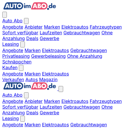
Auto Abo
Angebote
Anbieter
Marken
Elektroautos
Fahrzeugtypen
Sofort verfügbar
Laufzeiten
Gebrauchtwagen
Ohne
Anzahlung
Deals
Gewerbe
Leasing
Angebote
Marken
Elektroautos
Gebrauchtwagen
Privatleasing
Gewerbeleasing
Ohne Anzahlung
Schnäppchen
Kaufen
Angebote
Marken
Elektroautos
Verkaufen
Autos
Magazin
Auto Abo
Angebote
Anbieter
Marken
Elektroautos
Fahrzeugtypen
Sofort verfügbar
Laufzeiten
Gebrauchtwagen
Ohne
Anzahlung
Deals
Gewerbe
Leasing
Angebote
Marken
Elektroautos
Gebrauchtwagen