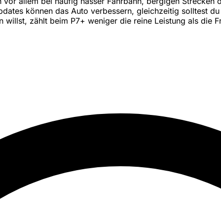
vor allem bei häufig nasser Fahrbahn, bergigen Strecken od
pdates können das Auto verbessern, gleichzeitig solltest 
willst, zählt beim P7+ weniger die reine Leistung als die F