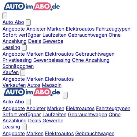
Auto Abo
Angebote
Anbieter
Marken
Elektroautos
Fahrzeugtypen
Sofort verfügbar
Laufzeiten
Gebrauchtwagen
Ohne
Anzahlung
Deals
Gewerbe
Leasing
Angebote
Marken
Elektroautos
Gebrauchtwagen
Privatleasing
Gewerbeleasing
Ohne Anzahlung
Schnäppchen
Kaufen
Angebote
Marken
Elektroautos
Verkaufen
Autos
Magazin
Auto Abo
Angebote
Anbieter
Marken
Elektroautos
Fahrzeugtypen
Sofort verfügbar
Laufzeiten
Gebrauchtwagen
Ohne
Anzahlung
Deals
Gewerbe
Leasing
Angebote
Marken
Elektroautos
Gebrauchtwagen