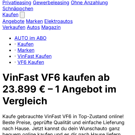
Privatleasing
Gewerbeleasing
Ohne Anzahlung
Schnäppchen
Kaufen
Angebote
Marken
Elektroautos
Verkaufen
Autos
Magazin
AUTO im ABO
·
Kaufen
·
Marken
·
VinFast Kaufen
·
VF6 Kaufen
VinFast VF6 kaufen ab
23.899 € – 1 Angebot im
Vergleich
Kaufe gebrauchte VinFast VF6 in Top-Zustand online!
Beste Preise, geprüfte Qualität und einfache Lieferung
nach Hause. Jetzt kannst du dein Wunschauto ganz
bequem online kaufen und es dir nach Hause liefern