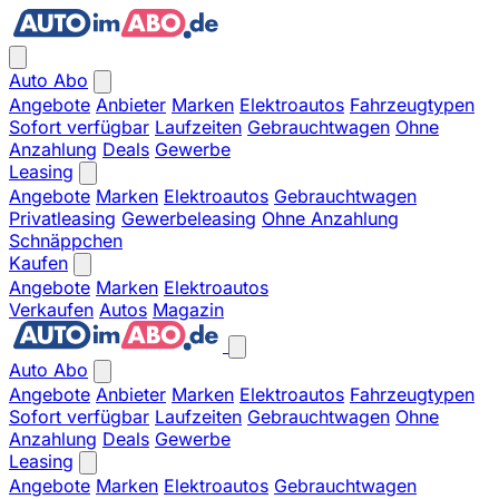
Auto Abo
Angebote
Anbieter
Marken
Elektroautos
Fahrzeugtypen
Sofort verfügbar
Laufzeiten
Gebrauchtwagen
Ohne
Anzahlung
Deals
Gewerbe
Leasing
Angebote
Marken
Elektroautos
Gebrauchtwagen
Privatleasing
Gewerbeleasing
Ohne Anzahlung
Schnäppchen
Kaufen
Angebote
Marken
Elektroautos
Verkaufen
Autos
Magazin
Auto Abo
Angebote
Anbieter
Marken
Elektroautos
Fahrzeugtypen
Sofort verfügbar
Laufzeiten
Gebrauchtwagen
Ohne
Anzahlung
Deals
Gewerbe
Leasing
Angebote
Marken
Elektroautos
Gebrauchtwagen