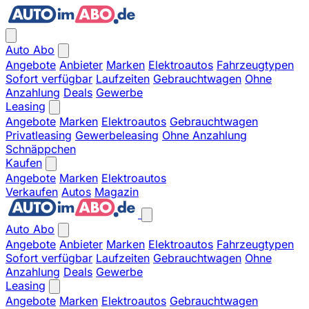
Auto Abo
Angebote
Anbieter
Marken
Elektroautos
Fahrzeugtypen
Sofort verfügbar
Laufzeiten
Gebrauchtwagen
Ohne
Anzahlung
Deals
Gewerbe
Leasing
Angebote
Marken
Elektroautos
Gebrauchtwagen
Privatleasing
Gewerbeleasing
Ohne Anzahlung
Schnäppchen
Kaufen
Angebote
Marken
Elektroautos
Verkaufen
Autos
Magazin
Auto Abo
Angebote
Anbieter
Marken
Elektroautos
Fahrzeugtypen
Sofort verfügbar
Laufzeiten
Gebrauchtwagen
Ohne
Anzahlung
Deals
Gewerbe
Leasing
Angebote
Marken
Elektroautos
Gebrauchtwagen