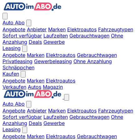
Auto Abo
Angebote
Anbieter
Marken
Elektroautos
Fahrzeugtypen
Sofort verfügbar
Laufzeiten
Gebrauchtwagen
Ohne
Anzahlung
Deals
Gewerbe
Leasing
Angebote
Marken
Elektroautos
Gebrauchtwagen
Privatleasing
Gewerbeleasing
Ohne Anzahlung
Schnäppchen
Kaufen
Angebote
Marken
Elektroautos
Verkaufen
Autos
Magazin
Auto Abo
Angebote
Anbieter
Marken
Elektroautos
Fahrzeugtypen
Sofort verfügbar
Laufzeiten
Gebrauchtwagen
Ohne
Anzahlung
Deals
Gewerbe
Leasing
Angebote
Marken
Elektroautos
Gebrauchtwagen