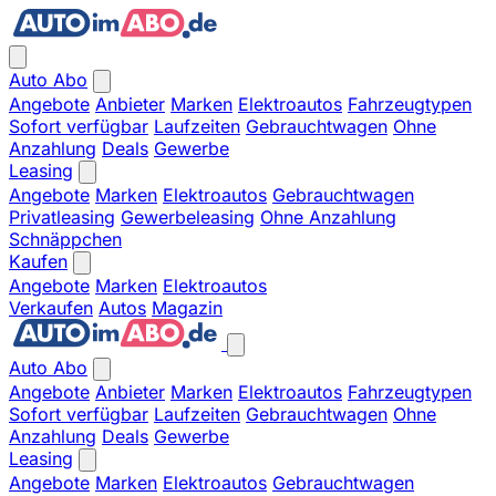
Auto Abo
Angebote
Anbieter
Marken
Elektroautos
Fahrzeugtypen
Sofort verfügbar
Laufzeiten
Gebrauchtwagen
Ohne
Anzahlung
Deals
Gewerbe
Leasing
Angebote
Marken
Elektroautos
Gebrauchtwagen
Privatleasing
Gewerbeleasing
Ohne Anzahlung
Schnäppchen
Kaufen
Angebote
Marken
Elektroautos
Verkaufen
Autos
Magazin
Auto Abo
Angebote
Anbieter
Marken
Elektroautos
Fahrzeugtypen
Sofort verfügbar
Laufzeiten
Gebrauchtwagen
Ohne
Anzahlung
Deals
Gewerbe
Leasing
Angebote
Marken
Elektroautos
Gebrauchtwagen