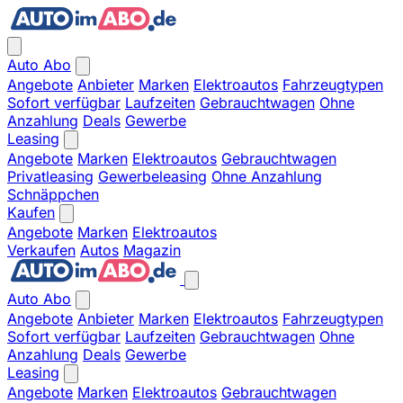
Auto Abo
Angebote
Anbieter
Marken
Elektroautos
Fahrzeugtypen
Sofort verfügbar
Laufzeiten
Gebrauchtwagen
Ohne
Anzahlung
Deals
Gewerbe
Leasing
Angebote
Marken
Elektroautos
Gebrauchtwagen
Privatleasing
Gewerbeleasing
Ohne Anzahlung
Schnäppchen
Kaufen
Angebote
Marken
Elektroautos
Verkaufen
Autos
Magazin
Auto Abo
Angebote
Anbieter
Marken
Elektroautos
Fahrzeugtypen
Sofort verfügbar
Laufzeiten
Gebrauchtwagen
Ohne
Anzahlung
Deals
Gewerbe
Leasing
Angebote
Marken
Elektroautos
Gebrauchtwagen