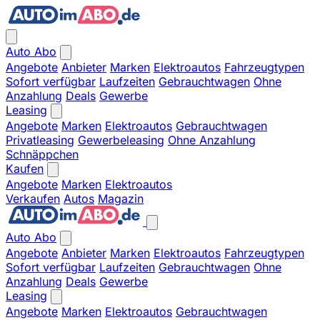
Auto Abo
Angebote
Anbieter
Marken
Elektroautos
Fahrzeugtypen
Sofort verfügbar
Laufzeiten
Gebrauchtwagen
Ohne
Anzahlung
Deals
Gewerbe
Leasing
Angebote
Marken
Elektroautos
Gebrauchtwagen
Privatleasing
Gewerbeleasing
Ohne Anzahlung
Schnäppchen
Kaufen
Angebote
Marken
Elektroautos
Verkaufen
Autos
Magazin
Auto Abo
Angebote
Anbieter
Marken
Elektroautos
Fahrzeugtypen
Sofort verfügbar
Laufzeiten
Gebrauchtwagen
Ohne
Anzahlung
Deals
Gewerbe
Leasing
Angebote
Marken
Elektroautos
Gebrauchtwagen