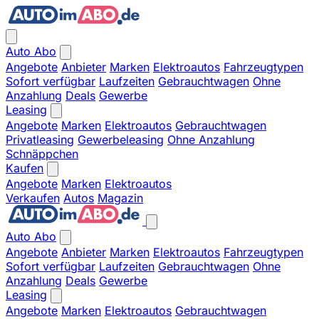
Auto Abo
Angebote
Anbieter
Marken
Elektroautos
Fahrzeugtypen
Sofort verfügbar
Laufzeiten
Gebrauchtwagen
Ohne
Anzahlung
Deals
Gewerbe
Leasing
Angebote
Marken
Elektroautos
Gebrauchtwagen
Privatleasing
Gewerbeleasing
Ohne Anzahlung
Schnäppchen
Kaufen
Angebote
Marken
Elektroautos
Verkaufen
Autos
Magazin
Auto Abo
Angebote
Anbieter
Marken
Elektroautos
Fahrzeugtypen
Sofort verfügbar
Laufzeiten
Gebrauchtwagen
Ohne
Anzahlung
Deals
Gewerbe
Leasing
Angebote
Marken
Elektroautos
Gebrauchtwagen