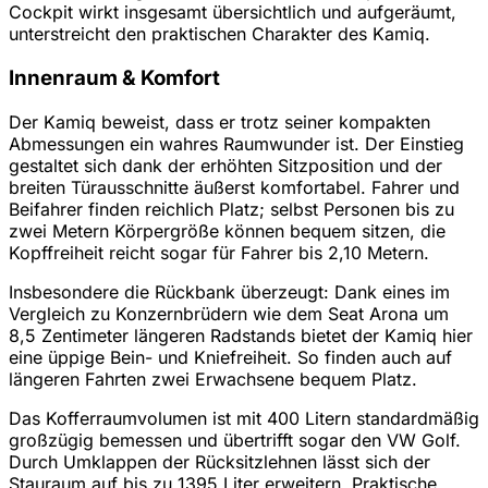
Cockpit wirkt insgesamt übersichtlich und aufgeräumt,
unterstreicht den praktischen Charakter des Kamiq.
Innenraum & Komfort
Der Kamiq beweist, dass er trotz seiner kompakten
Abmessungen ein wahres Raumwunder ist. Der Einstieg
gestaltet sich dank der erhöhten Sitzposition und der
breiten Türausschnitte äußerst komfortabel. Fahrer und
Beifahrer finden reichlich Platz; selbst Personen bis zu
zwei Metern Körpergröße können bequem sitzen, die
Kopffreiheit reicht sogar für Fahrer bis 2,10 Metern.
Insbesondere die Rückbank überzeugt: Dank eines im
Vergleich zu Konzernbrüdern wie dem Seat Arona um
8,5 Zentimeter längeren Radstands bietet der Kamiq hier
eine üppige Bein- und Kniefreiheit. So finden auch auf
längeren Fahrten zwei Erwachsene bequem Platz.
Das Kofferraumvolumen ist mit 400 Litern standardmäßig
großzügig bemessen und übertrifft sogar den VW Golf.
Durch Umklappen der Rücksitzlehnen lässt sich der
Stauraum auf bis zu 1395 Liter erweitern. Praktische