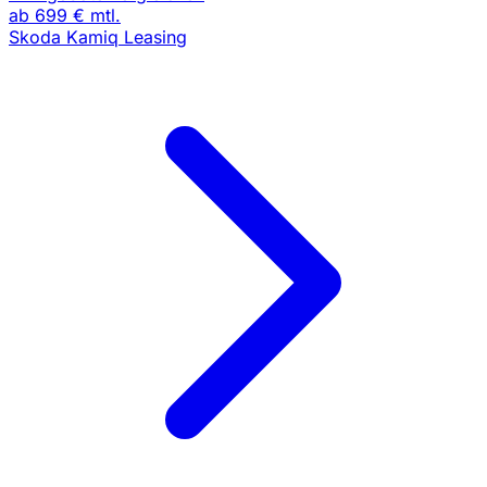
ab
699 €
mtl.
Skoda Kamiq Leasing