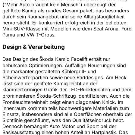
("Mehr Auto braucht kein Mensch") überzeugt der
geliftete Kamiq als rundes Gesamtpaket, das besonders
durch sein Raumangebot und seine Alltagstauglichkeit
hervorsticht. Er konkurriert erfolgreich in der beliebten
Mini-SUV-Klasse mit Modellen wie dem Seat Arona, Ford
Puma und VW T-Cross.
Design & Verarbeitung
Das Design des Škoda Kamiq Facelift erhält nur
behutsame Optimierungen. Auffällige Neuerungen sind
die markanter gestalteten Kühlergrill- und
Scheinwerferpartien sowie neue Raddesigns. Am Heck
lässt sich der geliftete Kamiq leicht an der
klammerförmigen Grafik der LED-Rückleuchten und dem
prominenteren Škoda-Schriftzug identifizieren. Auch die
Frontleuchteneinheit zeigt einen diagonalen Knick. Im
Innenraum kommen teils hochwertigere Materialien zum
Einsatz, insbesondere sind alle Oberflächen oberhalb der
Sichtlinie geschäumt, was den Qualitätseindruck hebt.
Dennoch bemängelt Auto Motor und Sport bei der
Basisausstattung einen hohen Anteil an Hartplastik. Das