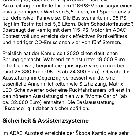
Autozeitung ermittelte für den 116-PS-Motor sogar einen
etwas geringeren Wert von 5,5 Litern, mit Sparpotenzial
bei defensiver Fahrweise. Die Basisvariante mit 95 PS
liegt im Testmittel bei 5,8 Litern. Beim Schadstoffausstoß
überzeugt der Kamiq mit dem 115-PS-Motor im ADAC
Ecotest voll und erreicht dank effektiven Partikelfilters
und niedriger CO-Emissionen vier von fünf Sternen.
Preislich hat der Kamiq seit 2020 einen deutlichen
Sprung gemacht. Während er einst unter 19.000 Euro
erhältlich war, beginnt die günstigste Version nun bei
rund 25.330 Euro (95 PS ab 24.390 Euro). Obwohl die
Ausstattung im Gegenzug verbessert wurde, sind
essentielle Annehmlichkeiten wie Sitzheizung, Matrix-
LED-Scheinwerfer oder eine Rückfahrkamera oft erst in
den höheren Ausstattungslinien wie "Monte Carlo" (ab
ca. 32.060 Euro) enthalten. Die Basisausstattung
"Essence" gilt daher als eher spärlich.
Sicherheit & Assistenzsysteme
Im ADAC Autotest erreichte der Škoda Kamiq eine sehr