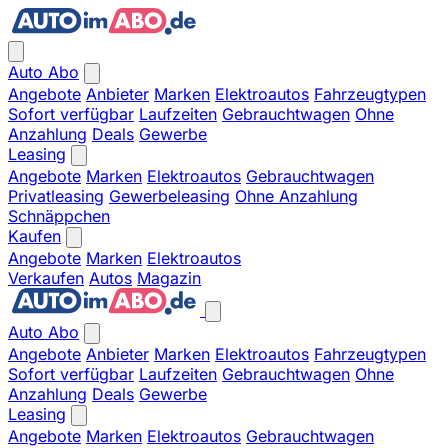
Auto Abo
Angebote
Anbieter
Marken
Elektroautos
Fahrzeugtypen
Sofort verfügbar
Laufzeiten
Gebrauchtwagen
Ohne
Anzahlung
Deals
Gewerbe
Leasing
Angebote
Marken
Elektroautos
Gebrauchtwagen
Privatleasing
Gewerbeleasing
Ohne Anzahlung
Schnäppchen
Kaufen
Angebote
Marken
Elektroautos
Verkaufen
Autos
Magazin
Auto Abo
Angebote
Anbieter
Marken
Elektroautos
Fahrzeugtypen
Sofort verfügbar
Laufzeiten
Gebrauchtwagen
Ohne
Anzahlung
Deals
Gewerbe
Leasing
Angebote
Marken
Elektroautos
Gebrauchtwagen