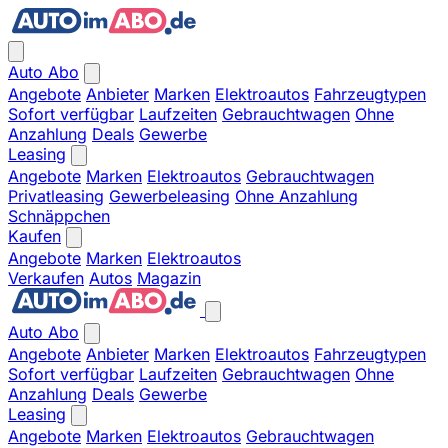
Auto Abo
Angebote
Anbieter
Marken
Elektroautos
Fahrzeugtypen
Sofort verfügbar
Laufzeiten
Gebrauchtwagen
Ohne
Anzahlung
Deals
Gewerbe
Leasing
Angebote
Marken
Elektroautos
Gebrauchtwagen
Privatleasing
Gewerbeleasing
Ohne Anzahlung
Schnäppchen
Kaufen
Angebote
Marken
Elektroautos
Verkaufen
Autos
Magazin
Auto Abo
Angebote
Anbieter
Marken
Elektroautos
Fahrzeugtypen
Sofort verfügbar
Laufzeiten
Gebrauchtwagen
Ohne
Anzahlung
Deals
Gewerbe
Leasing
Angebote
Marken
Elektroautos
Gebrauchtwagen