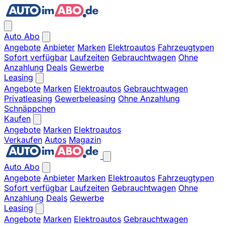
Auto Abo
Angebote
Anbieter
Marken
Elektroautos
Fahrzeugtypen
Sofort verfügbar
Laufzeiten
Gebrauchtwagen
Ohne
Anzahlung
Deals
Gewerbe
Leasing
Angebote
Marken
Elektroautos
Gebrauchtwagen
Privatleasing
Gewerbeleasing
Ohne Anzahlung
Schnäppchen
Kaufen
Angebote
Marken
Elektroautos
Verkaufen
Autos
Magazin
Auto Abo
Angebote
Anbieter
Marken
Elektroautos
Fahrzeugtypen
Sofort verfügbar
Laufzeiten
Gebrauchtwagen
Ohne
Anzahlung
Deals
Gewerbe
Leasing
Angebote
Marken
Elektroautos
Gebrauchtwagen