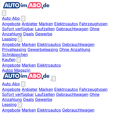
Auto Abo
Angebote
Anbieter
Marken
Elektroautos
Fahrzeugtypen
Sofort verfügbar
Laufzeiten
Gebrauchtwagen
Ohne
Anzahlung
Deals
Gewerbe
Leasing
Angebote
Marken
Elektroautos
Gebrauchtwagen
Privatleasing
Gewerbeleasing
Ohne Anzahlung
Schnäppchen
Kaufen
Angebote
Marken
Elektroautos
Autos
Magazin
Auto Abo
Angebote
Anbieter
Marken
Elektroautos
Fahrzeugtypen
Sofort verfügbar
Laufzeiten
Gebrauchtwagen
Ohne
Anzahlung
Deals
Gewerbe
Leasing
Angebote
Marken
Elektroautos
Gebrauchtwagen