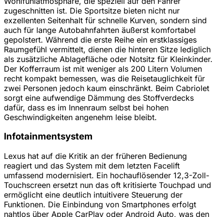
Wohlfühlatmosphäre, die speziell auf den Fahrer
zugeschnitten ist. Die Sportsitze bieten nicht nur
exzellenten Seitenhalt für schnelle Kurven, sondern sind
auch für lange Autobahnfahrten äußerst komfortabel
gepolstert. Während die erste Reihe ein erstklassiges
Raumgefühl vermittelt, dienen die hinteren Sitze lediglich
als zusätzliche Ablagefläche oder Notsitz für Kleinkinder.
Der Kofferraum ist mit weniger als 200 Litern Volumen
recht kompakt bemessen, was die Reisetauglichkeit für
zwei Personen jedoch kaum einschränkt. Beim Cabriolet
sorgt eine aufwendige Dämmung des Stoffverdecks
dafür, dass es im Innenraum selbst bei hohen
Geschwindigkeiten angenehm leise bleibt.
Infotainmentsystem
Lexus hat auf die Kritik an der früheren Bedienung
reagiert und das System mit dem letzten Facelift
umfassend modernisiert. Ein hochauflösender 12,3-Zoll-
Touchscreen ersetzt nun das oft kritisierte Touchpad und
ermöglicht eine deutlich intuitivere Steuerung der
Funktionen. Die Einbindung von Smartphones erfolgt
nahtlos über Apple CarPlay oder Android Auto, was den