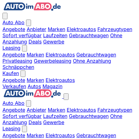
Auto Abo
Angebote
Anbieter
Marken
Elektroautos
Fahrzeugtypen
Sofort verfügbar
Laufzeiten
Gebrauchtwagen
Ohne
Anzahlung
Deals
Gewerbe
Leasing
Angebote
Marken
Elektroautos
Gebrauchtwagen
Privatleasing
Gewerbeleasing
Ohne Anzahlung
Schnäppchen
Kaufen
Angebote
Marken
Elektroautos
Verkaufen
Autos
Magazin
Auto Abo
Angebote
Anbieter
Marken
Elektroautos
Fahrzeugtypen
Sofort verfügbar
Laufzeiten
Gebrauchtwagen
Ohne
Anzahlung
Deals
Gewerbe
Leasing
Angebote
Marken
Elektroautos
Gebrauchtwagen