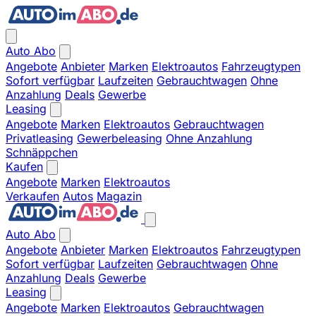
Auto Abo
Angebote
Anbieter
Marken
Elektroautos
Fahrzeugtypen
Sofort verfügbar
Laufzeiten
Gebrauchtwagen
Ohne
Anzahlung
Deals
Gewerbe
Leasing
Angebote
Marken
Elektroautos
Gebrauchtwagen
Privatleasing
Gewerbeleasing
Ohne Anzahlung
Schnäppchen
Kaufen
Angebote
Marken
Elektroautos
Verkaufen
Autos
Magazin
Auto Abo
Angebote
Anbieter
Marken
Elektroautos
Fahrzeugtypen
Sofort verfügbar
Laufzeiten
Gebrauchtwagen
Ohne
Anzahlung
Deals
Gewerbe
Leasing
Angebote
Marken
Elektroautos
Gebrauchtwagen