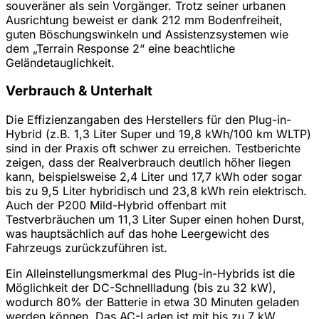
souveräner als sein Vorgänger. Trotz seiner urbanen
Ausrichtung beweist er dank 212 mm Bodenfreiheit,
guten Böschungswinkeln und Assistenzsystemen wie
dem „Terrain Response 2“ eine beachtliche
Geländetauglichkeit.
Verbrauch & Unterhalt
Die Effizienzangaben des Herstellers für den Plug-in-
Hybrid (z.B. 1,3 Liter Super und 19,8 kWh/100 km WLTP)
sind in der Praxis oft schwer zu erreichen. Testberichte
zeigen, dass der Realverbrauch deutlich höher liegen
kann, beispielsweise 2,4 Liter und 17,7 kWh oder sogar
bis zu 9,5 Liter hybridisch und 23,8 kWh rein elektrisch.
Auch der P200 Mild-Hybrid offenbart mit
Testverbräuchen um 11,3 Liter Super einen hohen Durst,
was hauptsächlich auf das hohe Leergewicht des
Fahrzeugs zurückzuführen ist.
Ein Alleinstellungsmerkmal des Plug-in-Hybrids ist die
Möglichkeit der DC-Schnellladung (bis zu 32 kW),
wodurch 80% der Batterie in etwa 30 Minuten geladen
werden können. Das AC-Laden ist mit bis zu 7 kW