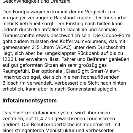
Geschwindigkeit und Drehzahl.
Den Fondpassagieren kommt der im Vergleich zum
Vorgänger verlängerte Radstand zugute, der für spürbar
mehr Kniefreiheit sorgt. Der Einstieg nach hinten kann
jedoch durch die abfallende Dachlinie und schmale
Türausschnitte etwas beschwerlich sein. Die Coupé-Form
geht zudem zulasten des Kofferraumvolumens, das mit
gemessenen 315 Litern (ADAC) unter dem Durchschnitt
liegt, sich aber bei umgeklappter Rückbank auf bis zu
1200 Liter erweitern lässt. Fahrer und Beifahrer genießen
auf gut geformten Sitzen ein sehr großzügiges
Raumgefühl. Der optionale „ClearSight Smart-View“-
Innenrückspiegel, der sich in einen hochauflösenden
Bildschirm verwandelt, verbessert die Sicht nach hinten
erheblich, kann aber je nach Sonnenstand spiegeln.
Infotainmentsystem
Das PiviPro-Infotainmentsystem wird über einen
zentralen, auf 11,4 Zoll gewachsenen Touchscreen
bedient. Die Benutzeroberfläche ist modernisiert, mit
einer stringenteren Menüstruktur und verbesserter