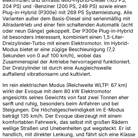
204 PS) und -Benziner (200 PS, 249 PS) sowie einen
Plug-in-Hybrid (P300e) mit 269 PS Systemleistung. Alle
Varianten außer dem Basis-Diesel sind serienmäßig mit
Allradantrieb und einer fein schaltenden Automatik (acht
oder neun Gänge) gekoppelt. Der P300e Plug-in-Hybrid
ist besonders interessant, kombiniert einen 1,5-Liter-
Dreizylinder-Turbo mit einem Elektromotor. Im Hybrid-
Modus bietet er eine zügige Beschleunigung (7,2
Sekunden von 0 auf 100 km/h), wobei das
Zusammenspiel der Antriebe hervorragend funktioniert.
Der Dreizylinder ist durch eine Ausgleichswelle
auffallend vibrationsarm und kultiviert.
Im rein elektrischen Modus (Reichweite WLTP: 67 km)
wirkt der Evoque mit dem 80 kW Elektromotor
angesichts seines Gewichts von fast zwei Tonnen eher
sanft und ruhig, besonders beim Anfahren und bei
Steigungen. Die Höchstgeschwindigkeit im E-Modus
beträgt 135 km/h. Der Evoque überzeugt mit einem
komfortablen Fahrwerk, das selbst mit großen Rädern
wellige Straßen und Unebenheiten gut wegsteckt. Er ist
handlich, mit direkter Lenkung, und fährt sich eine Klasse