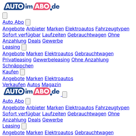
Auto Abo
Angebote
Anbieter
Marken
Elektroautos
Fahrzeugtypen
Sofort verfügbar
Laufzeiten
Gebrauchtwagen
Ohne
Anzahlung
Deals
Gewerbe
Leasing
Angebote
Marken
Elektroautos
Gebrauchtwagen
Privatleasing
Gewerbeleasing
Ohne Anzahlung
Schnäppchen
Kaufen
Angebote
Marken
Elektroautos
Verkaufen
Autos
Magazin
Auto Abo
Angebote
Anbieter
Marken
Elektroautos
Fahrzeugtypen
Sofort verfügbar
Laufzeiten
Gebrauchtwagen
Ohne
Anzahlung
Deals
Gewerbe
Leasing
Angebote
Marken
Elektroautos
Gebrauchtwagen