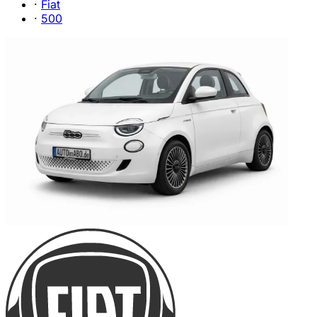
·
Fiat
·
500