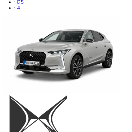
·
DS
·
4