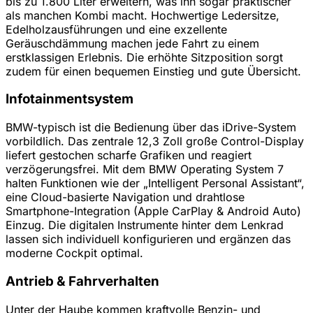
bis zu 1.800 Liter erweitern, was ihn sogar praktischer
als manchen Kombi macht. Hochwertige Ledersitze,
Edelholzausführungen und eine exzellente
Geräuschdämmung machen jede Fahrt zu einem
erstklassigen Erlebnis. Die erhöhte Sitzposition sorgt
zudem für einen bequemen Einstieg und gute Übersicht.
Infotainmentsystem
BMW-typisch ist die Bedienung über das iDrive-System
vorbildlich. Das zentrale 12,3 Zoll große Control-Display
liefert gestochen scharfe Grafiken und reagiert
verzögerungsfrei. Mit dem BMW Operating System 7
halten Funktionen wie der „Intelligent Personal Assistant“,
eine Cloud-basierte Navigation und drahtlose
Smartphone-Integration (Apple CarPlay & Android Auto)
Einzug. Die digitalen Instrumente hinter dem Lenkrad
lassen sich individuell konfigurieren und ergänzen das
moderne Cockpit optimal.
Antrieb & Fahrverhalten
Unter der Haube kommen kraftvolle Benzin- und