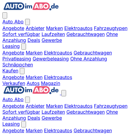
Auto Abo
Angebote
Anbieter
Marken
Elektroautos
Fahrzeugtypen
Sofort verfügbar
Laufzeiten
Gebrauchtwagen
Ohne
Anzahlung
Deals
Gewerbe
Leasing
Angebote
Marken
Elektroautos
Gebrauchtwagen
Privatleasing
Gewerbeleasing
Ohne Anzahlung
Schnäppchen
Kaufen
Angebote
Marken
Elektroautos
Verkaufen
Autos
Magazin
Auto Abo
Angebote
Anbieter
Marken
Elektroautos
Fahrzeugtypen
Sofort verfügbar
Laufzeiten
Gebrauchtwagen
Ohne
Anzahlung
Deals
Gewerbe
Leasing
Angebote
Marken
Elektroautos
Gebrauchtwagen