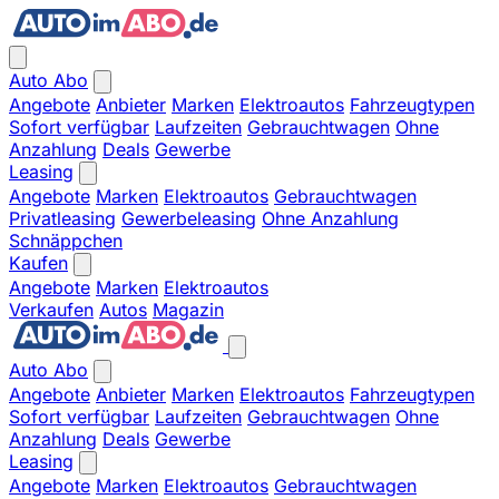
Auto Abo
Angebote
Anbieter
Marken
Elektroautos
Fahrzeugtypen
Sofort verfügbar
Laufzeiten
Gebrauchtwagen
Ohne
Anzahlung
Deals
Gewerbe
Leasing
Angebote
Marken
Elektroautos
Gebrauchtwagen
Privatleasing
Gewerbeleasing
Ohne Anzahlung
Schnäppchen
Kaufen
Angebote
Marken
Elektroautos
Verkaufen
Autos
Magazin
Auto Abo
Angebote
Anbieter
Marken
Elektroautos
Fahrzeugtypen
Sofort verfügbar
Laufzeiten
Gebrauchtwagen
Ohne
Anzahlung
Deals
Gewerbe
Leasing
Angebote
Marken
Elektroautos
Gebrauchtwagen