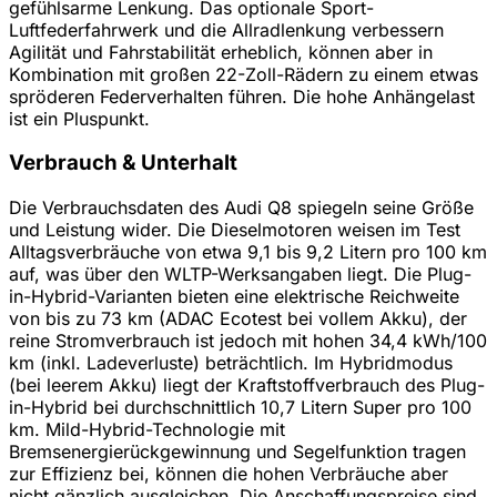
gefühlsarme Lenkung. Das optionale Sport-
Luftfederfahrwerk und die Allradlenkung verbessern
Agilität und Fahrstabilität erheblich, können aber in
Kombination mit großen 22-Zoll-Rädern zu einem etwas
spröderen Federverhalten führen. Die hohe Anhängelast
ist ein Pluspunkt.
Verbrauch & Unterhalt
Die Verbrauchsdaten des Audi Q8 spiegeln seine Größe
und Leistung wider. Die Dieselmotoren weisen im Test
Alltagsverbräuche von etwa 9,1 bis 9,2 Litern pro 100 km
auf, was über den WLTP-Werksangaben liegt. Die Plug-
in-Hybrid-Varianten bieten eine elektrische Reichweite
von bis zu 73 km (ADAC Ecotest bei vollem Akku), der
reine Stromverbrauch ist jedoch mit hohen 34,4 kWh/100
km (inkl. Ladeverluste) beträchtlich. Im Hybridmodus
(bei leerem Akku) liegt der Kraftstoffverbrauch des Plug-
in-Hybrid bei durchschnittlich 10,7 Litern Super pro 100
km. Mild-Hybrid-Technologie mit
Bremsenergierückgewinnung und Segelfunktion tragen
zur Effizienz bei, können die hohen Verbräuche aber
nicht gänzlich ausgleichen. Die Anschaffungspreise sind