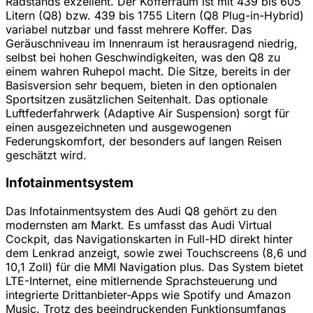
Radstands exzellent. Der Kofferraum ist mit 439 bis 605
Litern (Q8) bzw. 439 bis 1755 Litern (Q8 Plug-in-Hybrid)
variabel nutzbar und fasst mehrere Koffer. Das
Geräuschniveau im Innenraum ist herausragend niedrig,
selbst bei hohen Geschwindigkeiten, was den Q8 zu
einem wahren Ruhepol macht. Die Sitze, bereits in der
Basisversion sehr bequem, bieten in den optionalen
Sportsitzen zusätzlichen Seitenhalt. Das optionale
Luftfederfahrwerk (Adaptive Air Suspension) sorgt für
einen ausgezeichneten und ausgewogenen
Federungskomfort, der besonders auf langen Reisen
geschätzt wird.
Infotainmentsystem
Das Infotainmentsystem des Audi Q8 gehört zu den
modernsten am Markt. Es umfasst das Audi Virtual
Cockpit, das Navigationskarten in Full-HD direkt hinter
dem Lenkrad anzeigt, sowie zwei Touchscreens (8,6 und
10,1 Zoll) für die MMI Navigation plus. Das System bietet
LTE-Internet, eine mitlernende Sprachsteuerung und
integrierte Drittanbieter-Apps wie Spotify und Amazon
Music. Trotz des beeindruckenden Funktionsumfangs