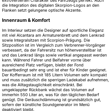
extrovertierten Charakter des Fahrzeugs perfekt. Auch
die Integration des digitalen Skorpion-Logos an den
Flanken setzt gelungene optische Akzente.
Innenraum & Komfort
Im Interieur setzen die Designer auf sportliche Eleganz
mit viel Alcantara am Armaturenbrett und dem Lenkrad
sowie Integralsitzen mit Scorpion-Prägung. Die
Sitzposition ist im Vergleich zum Verbrenner-Vorgänger
verbessert, da der Fahrersitz nun höhenverstellbar ist
und das Lenkrad längs sowie vertikal angepasst werden
kann. Während Fahrer und Beifahrer vorne über
ausreichend Platz verfügen, bleibt der Fond
bauartbedingt sehr eng und ist eher für Kinder geeignet.
Der Kofferraum ist mit 185 Litern Volumen sehr kompakt
und muss zusätzlich die sperrigen Ladekabel aufnehmen,
was die Alltagstauglichkeit einschränkt. Bei
umgeklappter Rückbank wächst das Volumen auf
immerhin 550 Liter an, was für den täglichen Bedarf
genügt. Die Geräuschdämmung ist grundsätzlich gut,
sofern der künstliche Soundgenerator im Menü
deaktiviert bleibt.