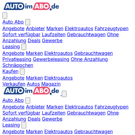
Auto Abo
Angebote
Anbieter
Marken
Elektroautos
Fahrzeugtypen
Sofort verfügbar
Laufzeiten
Gebrauchtwagen
Ohne
Anzahlung
Deals
Gewerbe
Leasing
Angebote
Marken
Elektroautos
Gebrauchtwagen
Privatleasing
Gewerbeleasing
Ohne Anzahlung
Schnäppchen
Kaufen
Angebote
Marken
Elektroautos
Verkaufen
Autos
Magazin
Auto Abo
Angebote
Anbieter
Marken
Elektroautos
Fahrzeugtypen
Sofort verfügbar
Laufzeiten
Gebrauchtwagen
Ohne
Anzahlung
Deals
Gewerbe
Leasing
Angebote
Marken
Elektroautos
Gebrauchtwagen