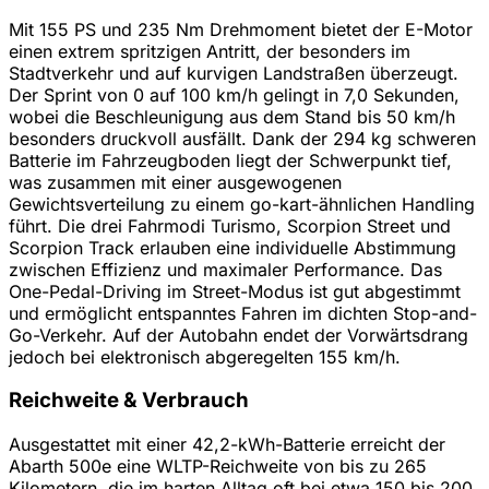
Mit 155 PS und 235 Nm Drehmoment bietet der E-Motor
einen extrem spritzigen Antritt, der besonders im
Stadtverkehr und auf kurvigen Landstraßen überzeugt.
Der Sprint von 0 auf 100 km/h gelingt in 7,0 Sekunden,
wobei die Beschleunigung aus dem Stand bis 50 km/h
besonders druckvoll ausfällt. Dank der 294 kg schweren
Batterie im Fahrzeugboden liegt der Schwerpunkt tief,
was zusammen mit einer ausgewogenen
Gewichtsverteilung zu einem go-kart-ähnlichen Handling
führt. Die drei Fahrmodi Turismo, Scorpion Street und
Scorpion Track erlauben eine individuelle Abstimmung
zwischen Effizienz und maximaler Performance. Das
One-Pedal-Driving im Street-Modus ist gut abgestimmt
und ermöglicht entspanntes Fahren im dichten Stop-and-
Go-Verkehr. Auf der Autobahn endet der Vorwärtsdrang
jedoch bei elektronisch abgeregelten 155 km/h.
Reichweite & Verbrauch
Ausgestattet mit einer 42,2-kWh-Batterie erreicht der
Abarth 500e eine WLTP-Reichweite von bis zu 265
Kilometern, die im harten Alltag oft bei etwa 150 bis 200