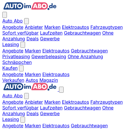
Auto Abo
Angebote
Anbieter
Marken
Elektroautos
Fahrzeugtypen
Sofort verfügbar
Laufzeiten
Gebrauchtwagen
Ohne
Anzahlung
Deals
Gewerbe
Leasing
Angebote
Marken
Elektroautos
Gebrauchtwagen
Privatleasing
Gewerbeleasing
Ohne Anzahlung
Schnäppchen
Kaufen
Angebote
Marken
Elektroautos
Verkaufen
Autos
Magazin
Auto Abo
Angebote
Anbieter
Marken
Elektroautos
Fahrzeugtypen
Sofort verfügbar
Laufzeiten
Gebrauchtwagen
Ohne
Anzahlung
Deals
Gewerbe
Leasing
Angebote
Marken
Elektroautos
Gebrauchtwagen