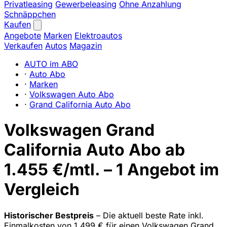
Privatleasing
Gewerbeleasing
Ohne Anzahlung
Schnäppchen
Kaufen
Angebote
Marken
Elektroautos
Verkaufen
Autos
Magazin
AUTO im ABO
·
Auto Abo
·
Marken
·
Volkswagen Auto Abo
·
Grand California Auto Abo
Volkswagen Grand
California Auto Abo ab
1.455 €/mtl. – 1 Angebot im
Vergleich
Historischer Bestpreis
– Die aktuell beste Rate inkl.
Einmalkosten von 1.499 € für einen Volkswagen Grand