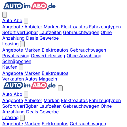
Auto Abo
Angebote
Anbieter
Marken
Elektroautos
Fahrzeugtypen
Sofort verfügbar
Laufzeiten
Gebrauchtwagen
Ohne
Anzahlung
Deals
Gewerbe
Leasing
Angebote
Marken
Elektroautos
Gebrauchtwagen
Privatleasing
Gewerbeleasing
Ohne Anzahlung
Schnäppchen
Kaufen
Angebote
Marken
Elektroautos
Verkaufen
Autos
Magazin
Auto Abo
Angebote
Anbieter
Marken
Elektroautos
Fahrzeugtypen
Sofort verfügbar
Laufzeiten
Gebrauchtwagen
Ohne
Anzahlung
Deals
Gewerbe
Leasing
Angebote
Marken
Elektroautos
Gebrauchtwagen