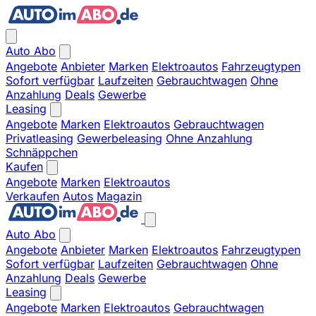
Auto Abo
Angebote
Anbieter
Marken
Elektroautos
Fahrzeugtypen
Sofort verfügbar
Laufzeiten
Gebrauchtwagen
Ohne
Anzahlung
Deals
Gewerbe
Leasing
Angebote
Marken
Elektroautos
Gebrauchtwagen
Privatleasing
Gewerbeleasing
Ohne Anzahlung
Schnäppchen
Kaufen
Angebote
Marken
Elektroautos
Verkaufen
Autos
Magazin
Auto Abo
Angebote
Anbieter
Marken
Elektroautos
Fahrzeugtypen
Sofort verfügbar
Laufzeiten
Gebrauchtwagen
Ohne
Anzahlung
Deals
Gewerbe
Leasing
Angebote
Marken
Elektroautos
Gebrauchtwagen