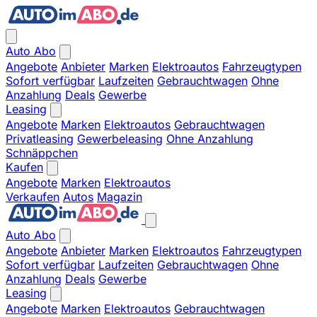
Auto Abo
Angebote
Anbieter
Marken
Elektroautos
Fahrzeugtypen
Sofort verfügbar
Laufzeiten
Gebrauchtwagen
Ohne
Anzahlung
Deals
Gewerbe
Leasing
Angebote
Marken
Elektroautos
Gebrauchtwagen
Privatleasing
Gewerbeleasing
Ohne Anzahlung
Schnäppchen
Kaufen
Angebote
Marken
Elektroautos
Verkaufen
Autos
Magazin
Auto Abo
Angebote
Anbieter
Marken
Elektroautos
Fahrzeugtypen
Sofort verfügbar
Laufzeiten
Gebrauchtwagen
Ohne
Anzahlung
Deals
Gewerbe
Leasing
Angebote
Marken
Elektroautos
Gebrauchtwagen