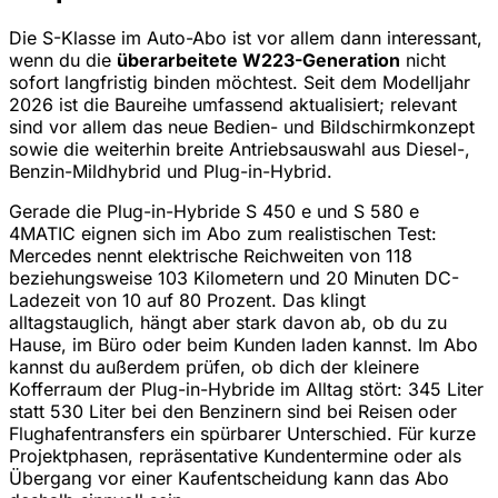
Die S-Klasse im Auto-Abo ist vor allem dann interessant,
wenn du die
überarbeitete W223-Generation
nicht
sofort langfristig binden möchtest. Seit dem Modelljahr
2026 ist die Baureihe umfassend aktualisiert; relevant
sind vor allem das neue Bedien- und Bildschirmkonzept
sowie die weiterhin breite Antriebsauswahl aus Diesel-,
Benzin-Mildhybrid und Plug-in-Hybrid.
Gerade die Plug-in-Hybride S 450 e und S 580 e
4MATIC eignen sich im Abo zum realistischen Test:
Mercedes nennt elektrische Reichweiten von 118
beziehungsweise 103 Kilometern und 20 Minuten DC-
Ladezeit von 10 auf 80 Prozent. Das klingt
alltagstauglich, hängt aber stark davon ab, ob du zu
Hause, im Büro oder beim Kunden laden kannst. Im Abo
kannst du außerdem prüfen, ob dich der kleinere
Kofferraum der Plug-in-Hybride im Alltag stört: 345 Liter
statt 530 Liter bei den Benzinern sind bei Reisen oder
Flughafentransfers ein spürbarer Unterschied. Für kurze
Projektphasen, repräsentative Kundentermine oder als
Übergang vor einer Kaufentscheidung kann das Abo