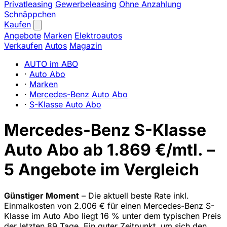
Privatleasing
Gewerbeleasing
Ohne Anzahlung
Schnäppchen
Kaufen
Angebote
Marken
Elektroautos
Verkaufen
Autos
Magazin
AUTO im ABO
·
Auto Abo
·
Marken
·
Mercedes-Benz Auto Abo
·
S-Klasse Auto Abo
Mercedes-Benz S-Klasse
Auto Abo ab 1.869 €/mtl. –
5 Angebote im Vergleich
Günstiger Moment
– Die aktuell beste Rate inkl.
Einmalkosten von 2.006 € für einen Mercedes-Benz S-
Klasse im Auto Abo liegt 16 % unter dem typischen Preis
der letzten 89 Tage. Ein guter Zeitpunkt, um sich den