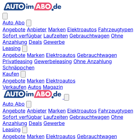
Auto Abo
Angebote
Anbieter
Marken
Elektroautos
Fahrzeugtypen
Sofort verfügbar
Laufzeiten
Gebrauchtwagen
Ohne
Anzahlung
Deals
Gewerbe
Leasing
Angebote
Marken
Elektroautos
Gebrauchtwagen
Privatleasing
Gewerbeleasing
Ohne Anzahlung
Schnäppchen
Kaufen
Angebote
Marken
Elektroautos
Verkaufen
Autos
Magazin
Auto Abo
Angebote
Anbieter
Marken
Elektroautos
Fahrzeugtypen
Sofort verfügbar
Laufzeiten
Gebrauchtwagen
Ohne
Anzahlung
Deals
Gewerbe
Leasing
Angebote
Marken
Elektroautos
Gebrauchtwagen