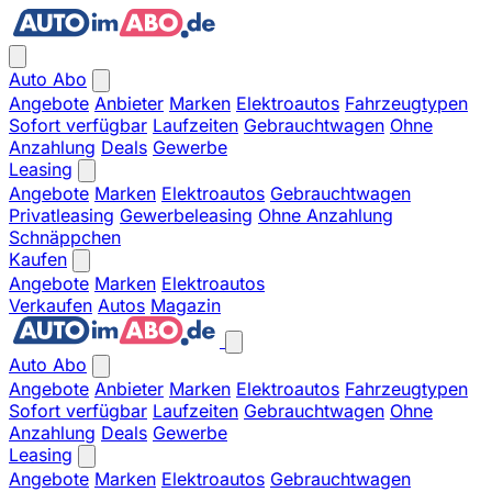
Auto Abo
Angebote
Anbieter
Marken
Elektroautos
Fahrzeugtypen
Sofort verfügbar
Laufzeiten
Gebrauchtwagen
Ohne
Anzahlung
Deals
Gewerbe
Leasing
Angebote
Marken
Elektroautos
Gebrauchtwagen
Privatleasing
Gewerbeleasing
Ohne Anzahlung
Schnäppchen
Kaufen
Angebote
Marken
Elektroautos
Verkaufen
Autos
Magazin
Auto Abo
Angebote
Anbieter
Marken
Elektroautos
Fahrzeugtypen
Sofort verfügbar
Laufzeiten
Gebrauchtwagen
Ohne
Anzahlung
Deals
Gewerbe
Leasing
Angebote
Marken
Elektroautos
Gebrauchtwagen