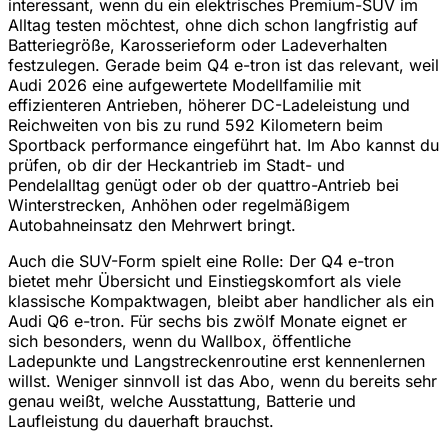
interessant, wenn du ein elektrisches Premium-SUV im
Alltag testen möchtest, ohne dich schon langfristig auf
Batteriegröße, Karosserieform oder Ladeverhalten
festzulegen. Gerade beim Q4 e-tron ist das relevant, weil
Audi 2026 eine aufgewertete Modellfamilie mit
effizienteren Antrieben, höherer DC-Ladeleistung und
Reichweiten von bis zu rund 592 Kilometern beim
Sportback performance eingeführt hat. Im Abo kannst du
prüfen, ob dir der Heckantrieb im Stadt- und
Pendelalltag genügt oder ob der quattro-Antrieb bei
Winterstrecken, Anhöhen oder regelmäßigem
Autobahneinsatz den Mehrwert bringt.
Auch die SUV-Form spielt eine Rolle: Der Q4 e-tron
bietet mehr Übersicht und Einstiegskomfort als viele
klassische Kompaktwagen, bleibt aber handlicher als ein
Audi Q6 e-tron. Für sechs bis zwölf Monate eignet er
sich besonders, wenn du Wallbox, öffentliche
Ladepunkte und Langstreckenroutine erst kennenlernen
willst. Weniger sinnvoll ist das Abo, wenn du bereits sehr
genau weißt, welche Ausstattung, Batterie und
Laufleistung du dauerhaft brauchst.