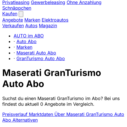
Privatleasing
Gewerbeleasing
Ohne Anzahlung
Schnäppchen
Kaufen
Angebote
Marken
Elektroautos
Verkaufen
Autos
Magazin
AUTO im ABO
·
Auto Abo
·
Marken
·
Maserati Auto Abo
·
GranTurismo Auto Abo
Maserati GranTurismo
Auto Abo
Suchst du einen Maserati GranTurismo im Abo? Bei uns
findest du aktuell 0 Angebote im Vergleich.
Preisverlauf
Marktdaten
Über Maserati GranTurismo Auto
Abo
Alternativen