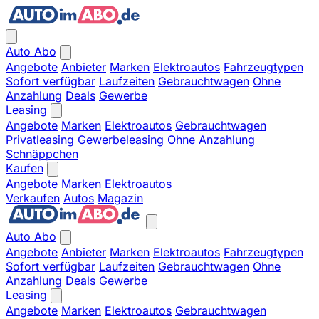
Auto Abo
Angebote
Anbieter
Marken
Elektroautos
Fahrzeugtypen
Sofort verfügbar
Laufzeiten
Gebrauchtwagen
Ohne
Anzahlung
Deals
Gewerbe
Leasing
Angebote
Marken
Elektroautos
Gebrauchtwagen
Privatleasing
Gewerbeleasing
Ohne Anzahlung
Schnäppchen
Kaufen
Angebote
Marken
Elektroautos
Verkaufen
Autos
Magazin
Auto Abo
Angebote
Anbieter
Marken
Elektroautos
Fahrzeugtypen
Sofort verfügbar
Laufzeiten
Gebrauchtwagen
Ohne
Anzahlung
Deals
Gewerbe
Leasing
Angebote
Marken
Elektroautos
Gebrauchtwagen