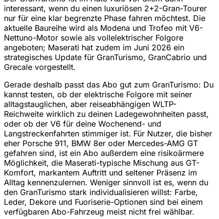
interessant, wenn du einen luxuriösen 2+2-Gran-Tourer
nur für eine klar begrenzte Phase fahren möchtest. Die
aktuelle Baureihe wird als Modena und Trofeo mit V6-
Nettuno-Motor sowie als vollelektrischer Folgore
angeboten; Maserati hat zudem im Juni 2026 ein
strategisches Update für GranTurismo, GranCabrio und
Grecale vorgestellt.
Gerade deshalb passt das Abo gut zum GranTurismo: Du
kannst testen, ob der elektrische Folgore mit seiner
alltagstauglichen, aber reiseabhängigen WLTP-
Reichweite wirklich zu deinen Ladegewohnheiten passt,
oder ob der V6 für deine Wochenend- und
Langstreckenfahrten stimmiger ist. Für Nutzer, die bisher
eher Porsche 911, BMW 8er oder Mercedes-AMG GT
gefahren sind, ist ein Abo außerdem eine risikoärmere
Möglichkeit, die Maserati-typische Mischung aus GT-
Komfort, markantem Auftritt und seltener Präsenz im
Alltag kennenzulernen. Weniger sinnvoll ist es, wenn du
den GranTurismo stark individualisieren willst: Farbe,
Leder, Dekore und Fuoriserie-Optionen sind bei einem
verfügbaren Abo-Fahrzeug meist nicht frei wählbar.