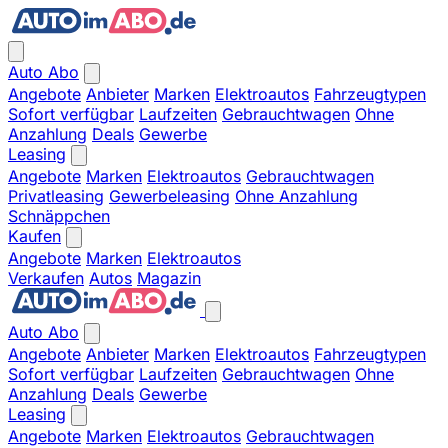
Auto Abo
Angebote
Anbieter
Marken
Elektroautos
Fahrzeugtypen
Sofort verfügbar
Laufzeiten
Gebrauchtwagen
Ohne
Anzahlung
Deals
Gewerbe
Leasing
Angebote
Marken
Elektroautos
Gebrauchtwagen
Privatleasing
Gewerbeleasing
Ohne Anzahlung
Schnäppchen
Kaufen
Angebote
Marken
Elektroautos
Verkaufen
Autos
Magazin
Auto Abo
Angebote
Anbieter
Marken
Elektroautos
Fahrzeugtypen
Sofort verfügbar
Laufzeiten
Gebrauchtwagen
Ohne
Anzahlung
Deals
Gewerbe
Leasing
Angebote
Marken
Elektroautos
Gebrauchtwagen