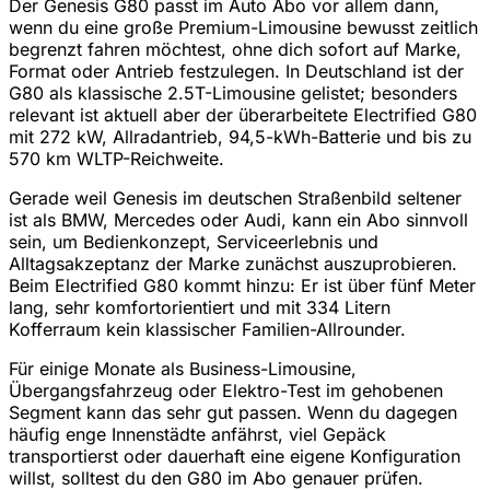
Der Genesis G80 passt im Auto Abo vor allem dann,
wenn du eine große Premium-Limousine bewusst zeitlich
begrenzt fahren möchtest, ohne dich sofort auf Marke,
Format oder Antrieb festzulegen. In Deutschland ist der
G80 als klassische 2.5T-Limousine gelistet; besonders
relevant ist aktuell aber der überarbeitete Electrified G80
mit 272 kW, Allradantrieb, 94,5-kWh-Batterie und bis zu
570 km WLTP-Reichweite.
Gerade weil Genesis im deutschen Straßenbild seltener
ist als BMW, Mercedes oder Audi, kann ein Abo sinnvoll
sein, um Bedienkonzept, Serviceerlebnis und
Alltagsakzeptanz der Marke zunächst auszuprobieren.
Beim Electrified G80 kommt hinzu: Er ist über fünf Meter
lang, sehr komfortorientiert und mit 334 Litern
Kofferraum kein klassischer Familien-Allrounder.
Für einige Monate als Business-Limousine,
Übergangsfahrzeug oder Elektro-Test im gehobenen
Segment kann das sehr gut passen. Wenn du dagegen
häufig enge Innenstädte anfährst, viel Gepäck
transportierst oder dauerhaft eine eigene Konfiguration
willst, solltest du den G80 im Abo genauer prüfen.