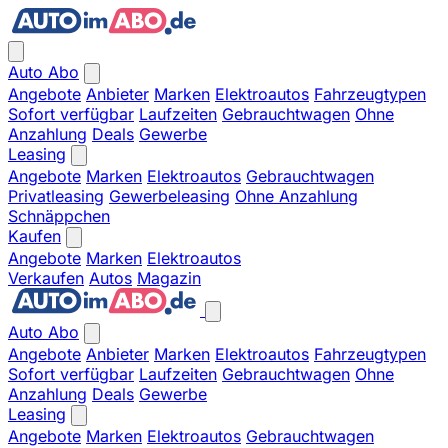
Auto Abo
Angebote
Anbieter
Marken
Elektroautos
Fahrzeugtypen
Sofort verfügbar
Laufzeiten
Gebrauchtwagen
Ohne
Anzahlung
Deals
Gewerbe
Leasing
Angebote
Marken
Elektroautos
Gebrauchtwagen
Privatleasing
Gewerbeleasing
Ohne Anzahlung
Schnäppchen
Kaufen
Angebote
Marken
Elektroautos
Verkaufen
Autos
Magazin
Auto Abo
Angebote
Anbieter
Marken
Elektroautos
Fahrzeugtypen
Sofort verfügbar
Laufzeiten
Gebrauchtwagen
Ohne
Anzahlung
Deals
Gewerbe
Leasing
Angebote
Marken
Elektroautos
Gebrauchtwagen