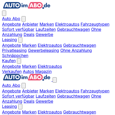
Auto Abo
Angebote
Anbieter
Marken
Elektroautos
Fahrzeugtypen
Sofort verfügbar
Laufzeiten
Gebrauchtwagen
Ohne
Anzahlung
Deals
Gewerbe
Leasing
Angebote
Marken
Elektroautos
Gebrauchtwagen
Privatleasing
Gewerbeleasing
Ohne Anzahlung
Schnäppchen
Kaufen
Angebote
Marken
Elektroautos
Verkaufen
Autos
Magazin
Auto Abo
Angebote
Anbieter
Marken
Elektroautos
Fahrzeugtypen
Sofort verfügbar
Laufzeiten
Gebrauchtwagen
Ohne
Anzahlung
Deals
Gewerbe
Leasing
Angebote
Marken
Elektroautos
Gebrauchtwagen