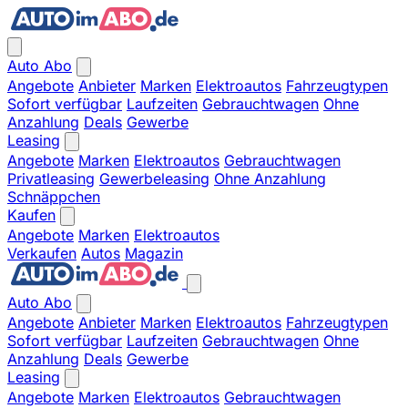
Auto Abo
Angebote
Anbieter
Marken
Elektroautos
Fahrzeugtypen
Sofort verfügbar
Laufzeiten
Gebrauchtwagen
Ohne
Anzahlung
Deals
Gewerbe
Leasing
Angebote
Marken
Elektroautos
Gebrauchtwagen
Privatleasing
Gewerbeleasing
Ohne Anzahlung
Schnäppchen
Kaufen
Angebote
Marken
Elektroautos
Verkaufen
Autos
Magazin
Auto Abo
Angebote
Anbieter
Marken
Elektroautos
Fahrzeugtypen
Sofort verfügbar
Laufzeiten
Gebrauchtwagen
Ohne
Anzahlung
Deals
Gewerbe
Leasing
Angebote
Marken
Elektroautos
Gebrauchtwagen