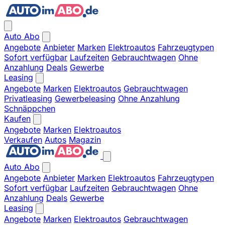
Auto Abo
Angebote
Anbieter
Marken
Elektroautos
Fahrzeugtypen
Sofort verfügbar
Laufzeiten
Gebrauchtwagen
Ohne
Anzahlung
Deals
Gewerbe
Leasing
Angebote
Marken
Elektroautos
Gebrauchtwagen
Privatleasing
Gewerbeleasing
Ohne Anzahlung
Schnäppchen
Kaufen
Angebote
Marken
Elektroautos
Verkaufen
Autos
Magazin
Auto Abo
Angebote
Anbieter
Marken
Elektroautos
Fahrzeugtypen
Sofort verfügbar
Laufzeiten
Gebrauchtwagen
Ohne
Anzahlung
Deals
Gewerbe
Leasing
Angebote
Marken
Elektroautos
Gebrauchtwagen